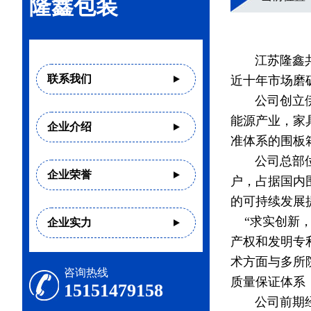
隆鑫包装
江苏隆鑫共享
联系我们
近十年市场磨
公司创立伊始
能源产业，家
企业介绍
准体系的围板
公司总部位于
企业荣誉
户，占据国内
的可持续发展
“求实创新，
企业实力
产权和发明专
术方面与多所
咨询热线
质量保证体系
15151479158
公司前期经过