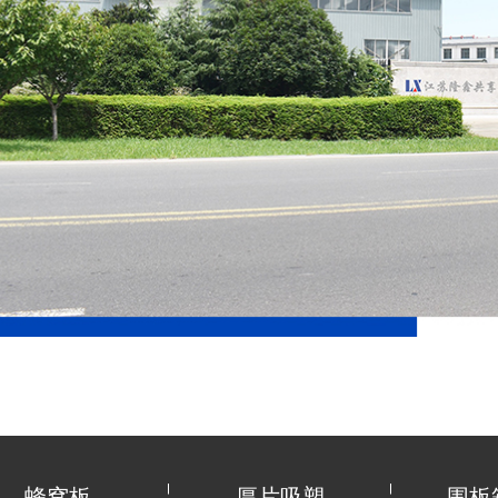
蜂窝板
厚片吸塑
围板