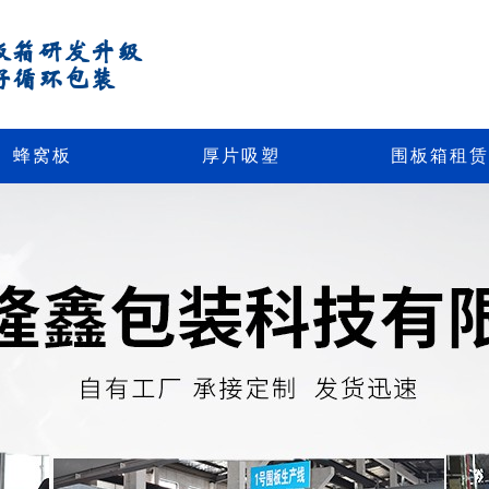
板箱研发升级
好循环包装
蜂窝板
厚片吸塑
围板箱租赁